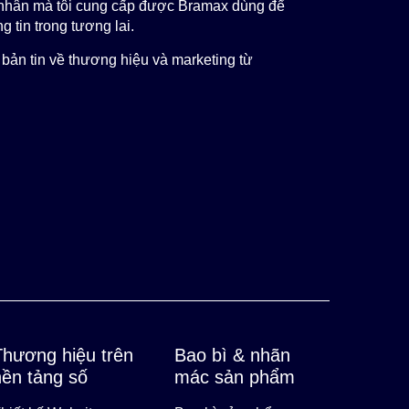
á nhân mà tôi cung cấp được Bramax dùng để
g tin trong tương lai.
bản tin về thương hiệu và marketing từ
Thương hiệu trên
Bao bì & nhãn
nền tảng số
mác sản phẩm