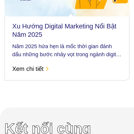
Xu Hướng Digital Marketing Nổi Bật
Năm 2025
Năm 2025 hứa hẹn là mốc thời gian đánh
dấu những bước nhảy vọt trong ngành digital
marketing. Sự phát triển nhanh chóng của
Xem chi tiết
công nghệ, kèm theo thay đổi trong hành vi
người tiêu dùng và nhu cầu cá nhân hóa, đã
đặt ra...
Kết nối cùng