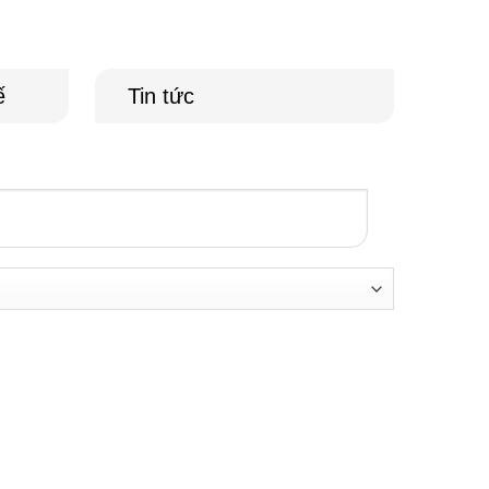
ế
Tin tức