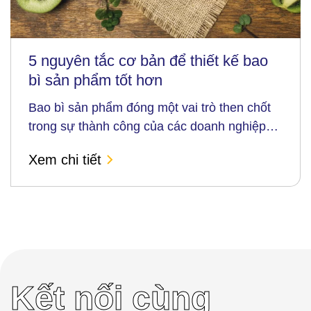
5 nguyên tắc cơ bản để thiết kế bao
bì sản phẩm tốt hơn
Bao bì sản phẩm đóng một vai trò then chốt
trong sự thành công của các doanh nghiệp
thuộc nhiều ngành công nghiệp khác nhau.
Xem chi tiết
Nó không chỉ là một chiếc hộp đựng đơn
thuần mà còn trở thành một công cụ mạnh
mẽ để...
Kết nối cùng