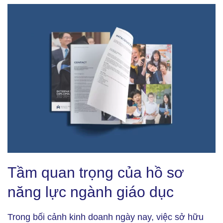
Tầm quan trọng của hồ sơ năng lực ngành giáo dục (Ảnh:
Tầm quan trọng của hồ sơ
bramax.co)
năng lực ngành giáo dục
Trong bối cảnh kinh doanh ngày nay, việc sở hữu