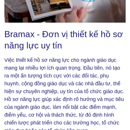
Bramax - Đơn vị thiết kế hồ sơ năng lực uy tín (Ảnh:
Bramax - Đơn vị thiết kế hồ sơ
bramax.co)
năng lực uy tín
Việc thiết kế hồ sơ năng lực cho ngành giáo dục
mang lại nhiều lợi ích quan trọng. Đầu tiên, nó tạo
ra một ấn tượng tích cực với các đối tác, phụ
huynh, cộng đồng giáo dục và các nhà đầu tư, thể
hiện sự chuyên nghiệp, uy tín của tổ chức giáo dục.
Hồ sơ năng lực giúp xác định rõ hướng và mục tiêu
của ngành giáo dục, làm nổi bật các điểm mạnh,
điểm yếu, cơ hội và thách thức, từ đó định hình
chiến lược phát triển cho các trường học, tổ chức