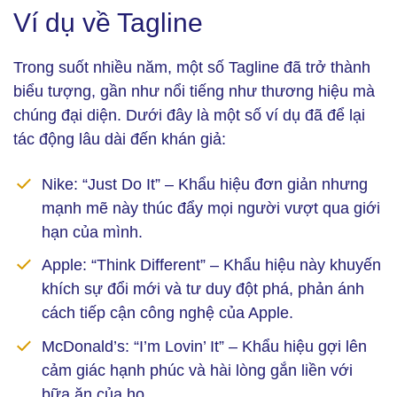
Ví dụ về Tagline (Ảnh: Freepik)
Ví dụ về Tagline
Trong suốt nhiều năm, một số Tagline đã trở thành
biểu tượng, gần như nổi tiếng như thương hiệu mà
chúng đại diện. Dưới đây là một số ví dụ đã để lại
tác động lâu dài đến khán giả:
Nike: “Just Do It” – Khẩu hiệu đơn giản nhưng
mạnh mẽ này thúc đẩy mọi người vượt qua giới
hạn của mình.
Apple: “Think Different” – Khẩu hiệu này khuyến
khích sự đổi mới và tư duy đột phá, phản ánh
cách tiếp cận công nghệ của Apple.
McDonald’s: “I’m Lovin’ It” – Khẩu hiệu gợi lên
cảm giác hạnh phúc và hài lòng gắn liền với
bữa ăn của họ.