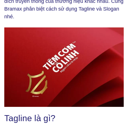
đích truyền thông của thương hiệu khác nhau. Cùng
Bramax phân biệt cách sử dụng Tagline và Slogan
nhé.
Tagline là gì? (Ảnh: bramax.co)
Tagline là gì?