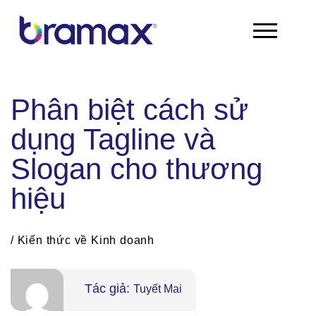
Chuyển
đến
nội
dung
Phân biệt cách sử
dụng Tagline và
Slogan cho thương
hiệu
/
Kiến thức về Kinh doanh
Tác giả:
Tuyết Mai